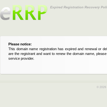
Expired Registration Recovery Pol
Please notice:
Bitte beachten Sie:
This domain name registration has expired and renewal or dele
Diese Domainregistrierung ist abgelaufen und die Verläng
are the registrant and want to renew the domain name, please 
Domain stehen an. Wenn Sie der Registrant sind und di
service provider.
verlängern möchten, kontaktieren Sie bitte Ihren Service-Provid
© 2026